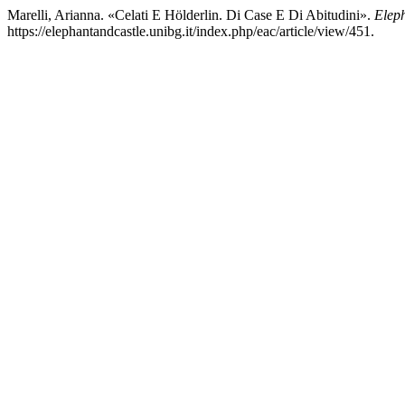
Marelli, Arianna. «Celati E Hölderlin. Di Case E Di Abitudini».
Elep
https://elephantandcastle.unibg.it/index.php/eac/article/view/451.