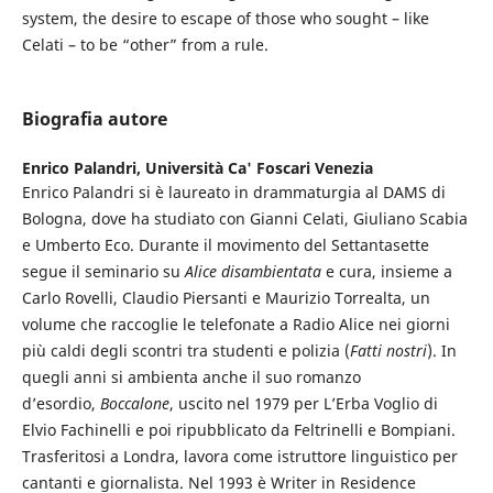
system, the desire to escape of those who sought – like
Celati – to be “other” from a rule.
Biografia autore
Enrico Palandri,
Università Ca' Foscari Venezia
Enrico Palandri si è laureato in drammaturgia al DAMS di
Bologna, dove ha studiato con Gianni Celati, Giuliano Scabia
e Umberto Eco. Durante il movimento del Settantasette
segue il seminario su
Alice disambientata
e cura, insieme a
Carlo Rovelli, Claudio Piersanti e Maurizio Torrealta, un
volume che raccoglie le telefonate a Radio Alice nei giorni
più caldi degli scontri tra studenti e polizia (
Fatti nostri
). In
quegli anni si ambienta anche il suo romanzo
d’esordio,
Boccalone
, uscito nel 1979 per L’Erba Voglio di
Elvio Fachinelli e poi ripubblicato da Feltrinelli e Bompiani.
Trasferitosi a Londra, lavora come istruttore linguistico per
cantanti e giornalista. Nel 1993 è Writer in Residence