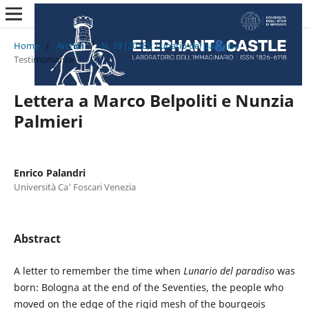
Home
/
Archivi
/
N. 19 (2018): Lunario del paradiso
/
Testimonianze
Lettera a Marco Belpoliti e Nunzia
Palmieri
Enrico Palandri
Università Ca' Foscari Venezia
Abstract
A letter to remember the time when
Lunario del paradiso
was
born: Bologna at the end of the Seventies, the people who
moved on the edge of the rigid mesh of the bourgeois