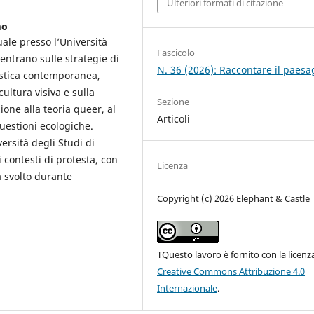
Ulteriori formati di citazione
mo
ale presso l’Università
Fascicolo
centrano sulle strategie di
N. 36 (2026): Raccontare il paesa
istica contemporanea,
cultura visiva e sulla
Sezione
zione alla teoria queer, al
Articoli
uestioni ecologiche.
ersità degli Studi di
 contesti di protesta, con
Licenza
a svolto durante
Copyright (c) 2026 Elephant & Castle
TQuesto lavoro è fornito con la licenz
Creative Commons Attribuzione 4.0
Internazionale
.