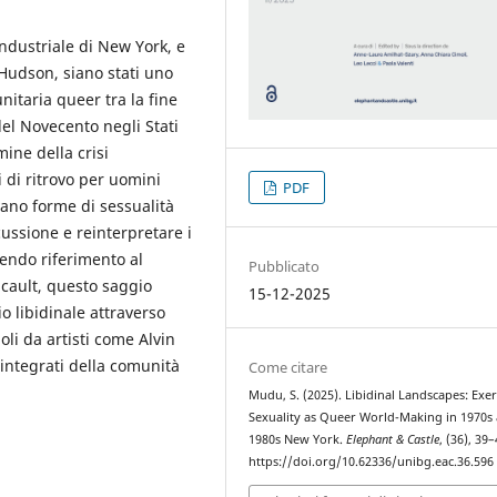
ndustriale di New York, e
 Hudson, siano stati uno
nitaria queer tra la fine
del Novecento negli Stati
mine della crisi
i di ritrovo per uomini
PDF
vano forme di sessualità
ussione e reinterpretare i
cendo riferimento al
Pubblicato
ucault, questo saggio
15-12-2025
o libidinale attraverso
oli da artisti come Alvin
integrati della comunità
Come citare
Mudu, S. (2025). Libidinal Landscapes: Exer
Sexuality as Queer World-Making in 1970s
1980s New York.
Elephant & Castle
, (36), 39–
https://doi.org/10.62336/unibg.eac.36.596