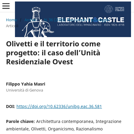
Home
/
Archivi
/
N. 36 (2026): Raccontare il paesaggio
/
Articoli
Olivetti e il territorio come
progetto: il caso dell’Unità
Residenziale Ovest
Filippo Yahia Masri
Università di Genova
DOI:
https://doi.org/10.62336/unibg.eac.36.581
Parole chiave:
Architettura contemporanea, Integrazione
ambientale, Olivetti, Organicismo, Razionalismo